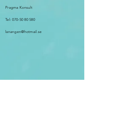
Pragma Konsult
Tel:
070-50 80 580
lanangen@hotmail.se
Falkenberg
Ditt namn