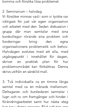
komma och försöka lösa problemet.
2. Seminarium – halvdag.
Vi försöker minnas vad i som vi tyckte var
viktigast för just vår egen organisation
och arbetet med den. Sedan diskussion i
grupp där man samtalar med sina
kurskollegor rörande sina problem och
funderingar kring den egna
organisationens problematik och behov.
Halvdagen avslutas med att alla, med
utgångspunkt i innehållet för dagen,
skriver en praktisk plan för hur
problemområdet kan förbättras. Denna
skrivs utifrån en särskild mall.
3. Två individuella ca en timme långa
samtal med ca en månads mellanrum:
Deltagaren och kursledaren samtalar i
lugn och ro om framgångar och hinder i
förändringsarbetet samt hur nästa steg
kan tas i denna process. Råd och tips ges