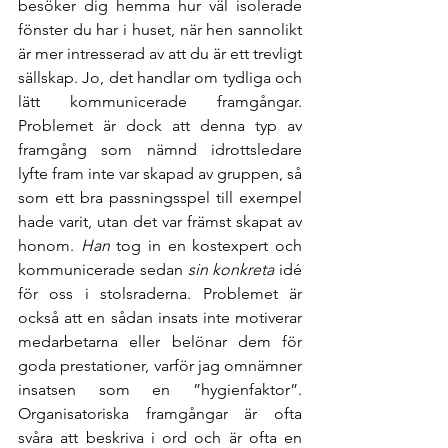
besöker dig hemma hur väl isolerade 
fönster du har i huset, när hen sannolikt 
är mer intresserad av att du är ett trevligt 
sällskap. Jo, det handlar om tydliga och 
lätt kommunicerade framgångar. 
Problemet är dock att denna typ av 
framgång som nämnd idrottsledare 
lyfte fram inte var skapad av gruppen, så 
som ett bra passningsspel till exempel 
hade varit, utan det var främst skapat av 
honom. 
Han
 tog in en kostexpert och 
kommunicerade sedan
 sin konkreta
 idé 
för oss i stolsraderna. Problemet är 
också att en sådan insats inte motiverar 
medarbetarna eller belönar dem för 
goda prestationer, varför jag omnämner 
insatsen som en ”hygienfaktor”. 
Organisatoriska framgångar är ofta 
svåra att beskriva i ord och är ofta en 