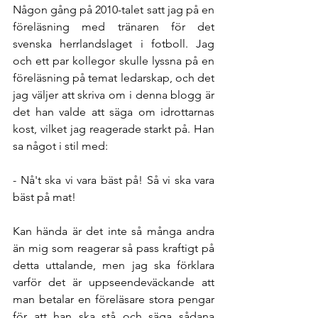
Någon gång på 2010-talet satt jag på en 
föreläsning med tränaren för det 
svenska herrlandslaget i fotboll. Jag 
och ett par kollegor skulle lyssna på en 
föreläsning på temat ledarskap, och det 
jag väljer att skriva om i denna blogg är 
det han valde att säga om idrottarnas 
kost, vilket jag reagerade starkt på. Han 
sa något i stil med:
- Nå't ska vi vara bäst på! Så vi ska vara 
bäst på mat!
Kan hända är det inte så många andra 
än mig som reagerar så pass kraftigt på 
detta uttalande, men jag ska förklara 
varför det är uppseendeväckande att 
man betalar en föreläsare stora pengar 
för att han ska stå och säga sådana 