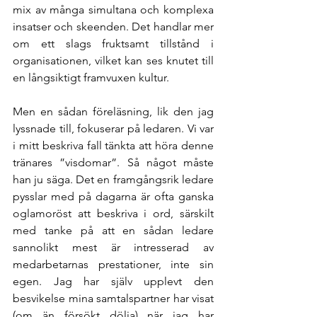
mix av många simultana och komplexa 
insatser och skeenden. Det handlar mer 
om ett slags fruktsamt tillstånd i 
organisationen, vilket kan ses knutet till 
en långsiktigt framvuxen kultur.
Men en sådan föreläsning, lik den jag 
lyssnade till, fokuserar på ledaren. Vi var 
i mitt beskriva fall tänkta att höra denne 
tränares ”visdomar”. Så något måste 
han ju säga. Det en framgångsrik ledare 
pysslar med på dagarna är ofta ganska 
oglamoröst att beskriva i ord, särskilt 
med tanke på att en sådan ledare 
sannolikt mest är intresserad av 
medarbetarnas prestationer, inte sin 
egen. Jag har själv upplevt den 
besvikelse mina samtalspartner har visat 
(om än försökt dölja) när jag har 