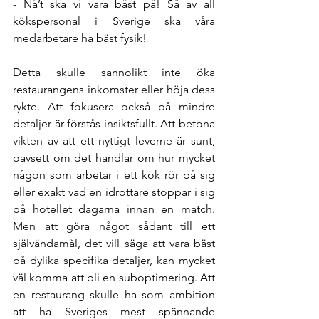
- Nå’t ska vi vara bäst på! Så av all 
kökspersonal i Sverige ska våra 
medarbetare ha bäst fysik!
Detta skulle sannolikt inte öka 
restaurangens inkomster eller höja dess 
rykte. Att fokusera också på mindre 
detaljer är förstås insiktsfullt. Att betona 
vikten av att ett nyttigt leverne är sunt, 
oavsett om det handlar om hur mycket 
någon som arbetar i ett kök rör på sig 
eller exakt vad en idrottare stoppar i sig 
på hotellet dagarna innan en match. 
Men att göra något sådant till ett 
självändamål, det vill säga att vara bäst 
på dylika specifika detaljer, kan mycket 
väl komma att bli en suboptimering. Att 
en restaurang skulle ha som ambition 
att ha Sveriges mest spännande 